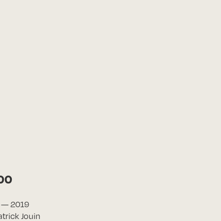
00
) — 2019
atrick Jouin