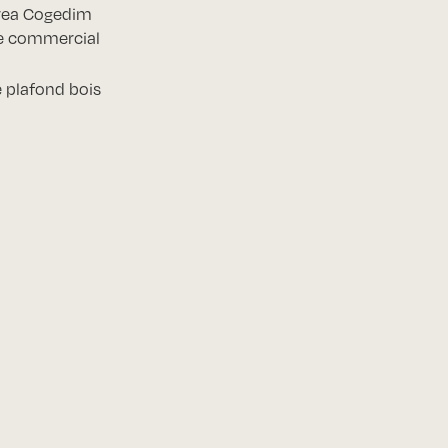
rea Cogedim
e commercial
e plafond bois