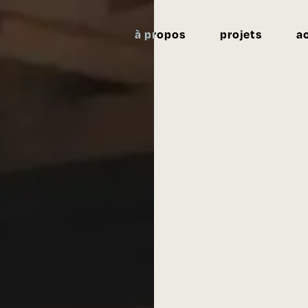
à propos
projets
a