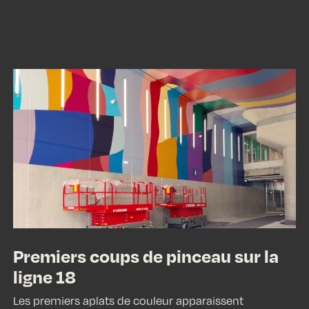
Premiers
coups
de
pinceau
sur
la
ligne
18
Premiers coups de pinceau sur la
ligne 18
Les premiers aplats de couleur apparaissent