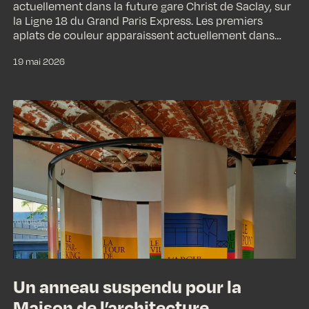
actuellement dans la future gare Christ de Saclay, sur
la Ligne 18 du Grand Paris Express. Les premiers
aplats de couleur apparaissent actuellement dans…
19 mai 2026
Un
anneau
suspendu
pour
la
Maison
de
l’architecture
Un anneau suspendu pour la
Maison de l’architecture